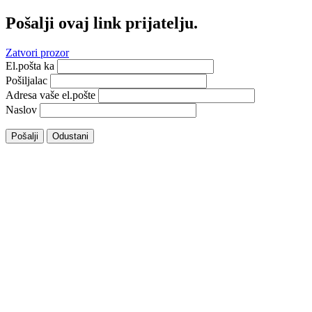
Pošalji ovaj link prijatelju.
Zatvori prozor
El.pošta ka
Pošiljalac
Adresa vaše el.pošte
Naslov
Pošalji
Odustani