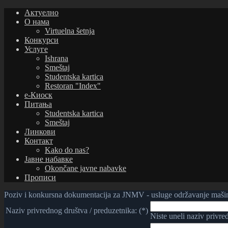
Актуелно
О нама
Virtuelna šetnja
Конкурси
Услуге
Ishrana
Smeštaj
Studentska kartica
Restoran "Index"
е-Киоск
Питања
Studentska kartica
Smeštaj
Линкови
Контакт
Kako do nas?
Јавне набавке
Okončane javne nabavke
Прописи
Poziv i konkursna dokumentacija za JNMV - usluge održavanje mašin
Naziv privrednog društva / preduzetnika: (*)
Niste uneli naziv privre