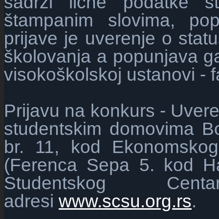
sadrži lične podatke s
štampanim
slovima, po
prijave je uverenje o stat
školovanja a popunjava ga
visokoškolskoj ustanovi -
f
Prijavu na konkurs - Uver
studentskim domovima Bos
br. 11, kod Ekonomskog 
(Ferenca Sepa 5. kod Ha
Studentskog Cen
adresi
www.scsu.org.rs
.