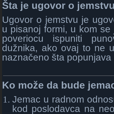
Šta je ugovor o jemstv
Ugovor o jemstvu je ugov
u pisanoj formi, u kom s
poveriocu ispuniti pu
dužnika, ako ovaj to ne u
naznačeno šta popunjava s
Ko može da bude jema
Jemac u radnom odnosu 
kod poslodavca na neod