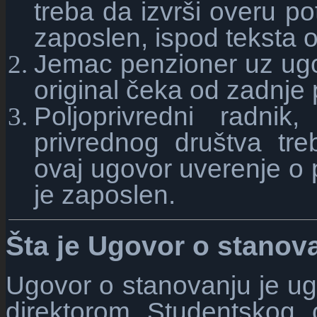
treba da izvrši overu p
zaposlen, ispod teksta 
Jemac penzioner
uz ugo
original čeka od zadnje 
P
oljoprivredni radni
privrednog društva tr
ovaj ugovor uverenje o
je zaposlen.
Šta je Ugovor o stanov
Ugovor o stanovanju je ugo
direktorom Studentskog 