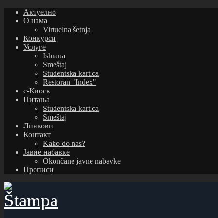
Актуелно
О нама
Virtuelna šetnja
Конкурси
Услуге
Ishrana
Smeštaj
Studentska kartica
Restoran "Index"
е-Киоск
Питања
Studentska kartica
Smeštaj
Линкови
Контакт
Kako do nas?
Јавне набавке
Okončane javne nabavke
Прописи