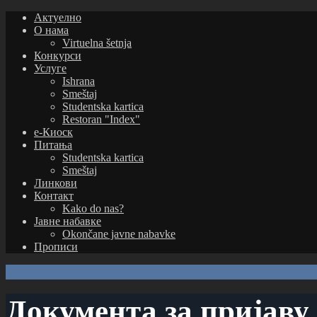
Актуелно
О нама
Virtuelna šetnja
Конкурси
Услуге
Ishrana
Smeštaj
Studentska kartica
Restoran "Index"
е-Киоск
Питања
Studentska kartica
Smeštaj
Линкови
Контакт
Kako do nas?
Јавне набавке
Okončane javne nabavke
Прописи
Документа за пријаву 