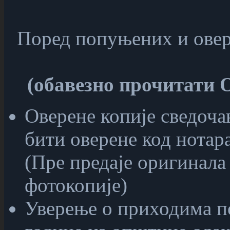
Поред попуњених и овер
(обавезно прочитати
Оверене копије сведочан
бити оверене код нотар
(Пре предаје оригинала
фотокопије)
Уверење о приходима по 