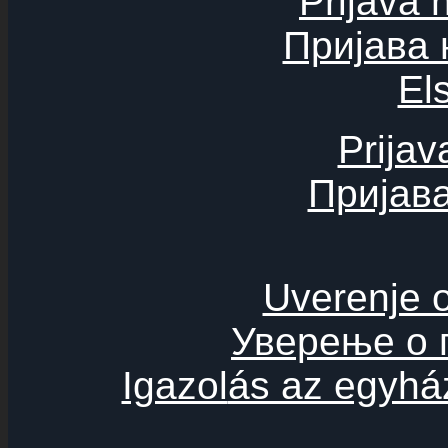
Prijava 
Пријава 
El
Prijav
Пријава
Uverenje 
Уверење о 
Igazol
ás az egyhá