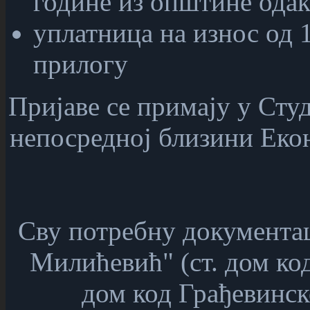
године из општине одакл
уплатница на износ од 
прилогу
Пријаве се примају у Сту
непосредној близини Екон
Сву потребну документац
Милићевић" (ст. дом код
дом код Грађевинско